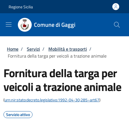
Salta al contenuto principale
Skip to footer content
Regione Sicilia
Comune di Gaggi
Briciole di pane
Home
/
Servizi
/
Mobilità e trasporti
/
Fornitura della targa per veicoli a trazione animale
Fornitura della targa per
veicoli a trazione animale
(
urn:nir:stato:decreto.legislativo:1992-04-30;285~art67
)
Servizio attivo