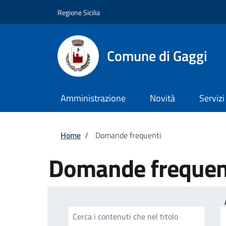
Salta al contenuto principale
Skip to footer content
Regione Sicilia
Comune di Gaggi
Amministrazione
Novità
Servizi
Briciole di pane
Home
/
Domande frequenti
Domande frequen
Cerca i contenuti che nel titolo