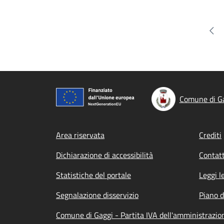
Pag
Comune di G
Footer menu
Area riservata
Crediti
Dichiarazione di accessibilità
Contatt
Statistiche del portale
Leggi l
Segnalazione disservizio
Piano d
Comune di Gaggi - Partita IVA dell'amministraz