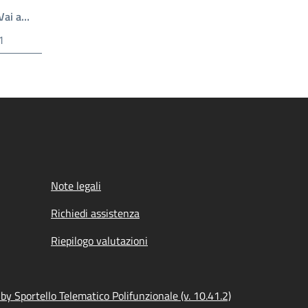
Scrivi il numero della pagina a cui andare
Vai a…
essiva
Note legali
Richiedi assistenza
Riepilogo valutazioni
y Sportello Telematico Polifunzionale (v. 10.41.2)