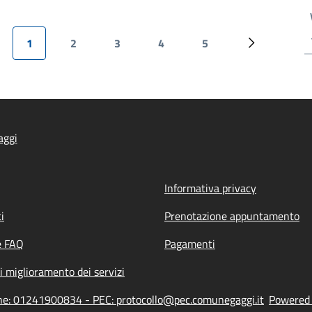
1
2
3
4
5
ina precedente
Pagina attuale
Pagina
Pagina
Pagina
Pagina
Pagina succ
aggi
Informativa privacy
i
Prenotazione appuntamento
e FAQ
Pagamenti
i miglioramento dei servizi
ione: 01241900834 - PEC: protocollo@pec.comunegaggi.it
Powered b