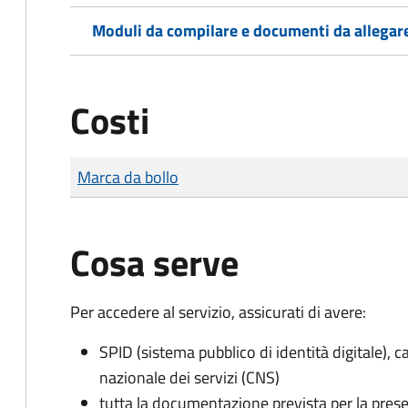
Moduli da compilare e documenti da allegar
Costi
Tipo di pagamento
Importo
Marca da bollo
Cosa serve
Per accedere al servizio, assicurati di avere:
SPID (sistema pubblico di identità digitale), ca
nazionale dei servizi (CNS)
tutta la documentazione prevista per la prese