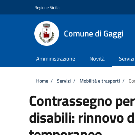
Salta al contenuto principale
Skip to footer content
Regione Sicilia
Comune di Gaggi
Amministrazione
Novità
Servizi
Briciole di pane
Home
/
Servizi
/
Mobilità e trasporti
/
Con
Contrassegno per v
disabili: rinnovo
temporaneo