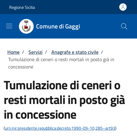
Salta al contenuto principale
Skip to footer content
Regione Sicilia
Comune di Gaggi
Briciole di pane
Home
/
Servizi
/
Anagrafe e stato civile
/
Tumulazione di ceneri o resti mortali in posto già in
concessione
Tumulazione di ceneri o
resti mortali in posto già
in concessione
(
urn:nir:presidente.repubblica:decreto:1990-09-10;285~art93
)