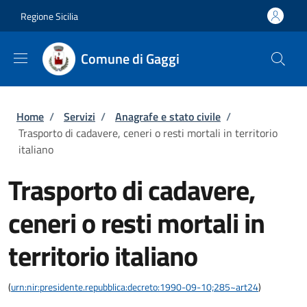
Salta al contenuto principale
Skip to footer content
Regione Sicilia
Comune di Gaggi
Briciole di pane
Home
/
Servizi
/
Anagrafe e stato civile
/
Trasporto di cadavere, ceneri o resti mortali in territorio
italiano
Trasporto di cadavere,
ceneri o resti mortali in
territorio italiano
(
urn:nir:presidente.repubblica:decreto:1990-09-10;285~art24
)