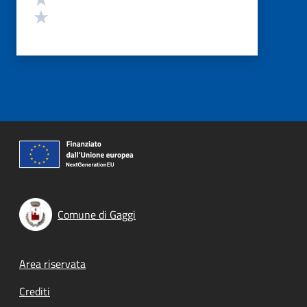
Valuta 1 stelle su 5
Comune di Gaggi
Footer menu
Area riservata
Crediti