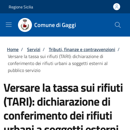
Salta al contenuto principale
Skip to footer content
Regione Sicilia
Comune di Gaggi
Briciole di pane
Home
/
Servizi
/
Tributi, finanze e contravvenzioni
/
Versare la tassa sui rifiuti (TARI): dichiarazione di
conferimento dei rifiuti urbani a soggetti esterni al
pubblico servizio
Versare la tassa sui rifiuti
(TARI): dichiarazione di
conferimento dei rifiuti
urbani a soggetti esterni