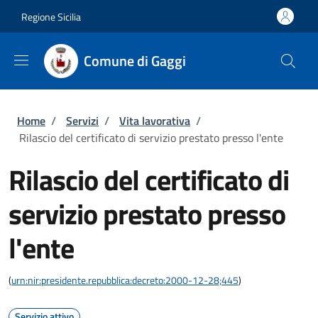
Salta al contenuto principale
Skip to footer content
Regione Sicilia
Comune di Gaggi
Briciole di pane
Home
/
Servizi
/
Vita lavorativa
/
Rilascio del certificato di servizio prestato presso l'ente
Rilascio del certificato di
servizio prestato presso
l'ente
(
urn:nir:presidente.repubblica:decreto:2000-12-28;445
)
Servizio attivo