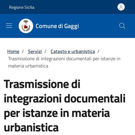
Salta al contenuto principale
Skip to footer content
Regione Sicilia
Comune di Gaggi
Briciole di pane
Home
/
Servizi
/
Catasto e urbanistica
/
Trasmissione di integrazioni documentali per istanze in
materia urbanistica
Trasmissione di
integrazioni documentali
per istanze in materia
urbanistica