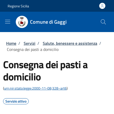
Salta al contenuto principale
Skip to footer content
Regione Sicilia
Comune di Gaggi
Briciole di pane
Home
/
Servizi
/
Salute, benessere e assistenza
/
Consegna dei pasti a domicilio
Consegna dei pasti a
domicilio
(
urn:nir:stato:legge:2000-11-08;328~art6
)
Servizio attivo