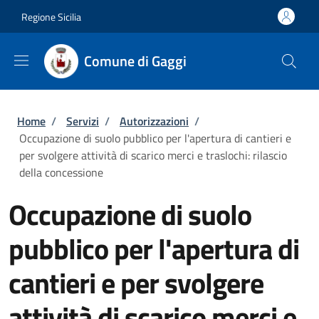
Salta al contenuto principale
Skip to footer content
Regione Sicilia
Comune di Gaggi
Briciole di pane
Home
/
Servizi
/
Autorizzazioni
/
Occupazione di suolo pubblico per l'apertura di cantieri e
per svolgere attività di scarico merci e traslochi: rilascio
della concessione
Occupazione di suolo
pubblico per l'apertura di
cantieri e per svolgere
attività di scarico merci e