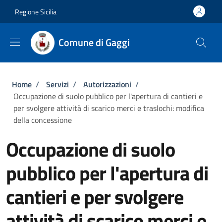
Salta al contenuto principale
Skip to footer content
Regione Sicilia
Comune di Gaggi
Briciole di pane
Home
/
Servizi
/
Autorizzazioni
/
Occupazione di suolo pubblico per l'apertura di cantieri e
per svolgere attività di scarico merci e traslochi: modifica
della concessione
Occupazione di suolo
pubblico per l'apertura di
cantieri e per svolgere
attività di scarico merci e