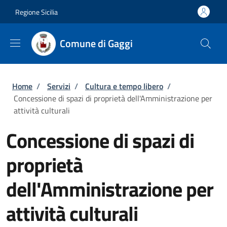
Salta al contenuto principale
Skip to footer content
Regione Sicilia
Comune di Gaggi
Briciole di pane
Home
/
Servizi
/
Cultura e tempo libero
/
Concessione di spazi di proprietà dell'Amministrazione per
attività culturali
Concessione di spazi di
proprietà
dell'Amministrazione per
attività culturali