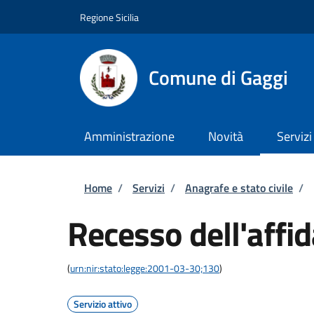
Salta al contenuto principale
Skip to footer content
Regione Sicilia
Comune di Gaggi
Amministrazione
Novità
Servizi
Briciole di pane
Home
/
Servizi
/
Anagrafe e stato civile
/
Recesso dell'affi
(
urn:nir:stato:legge:2001-03-30;130
)
Servizio attivo