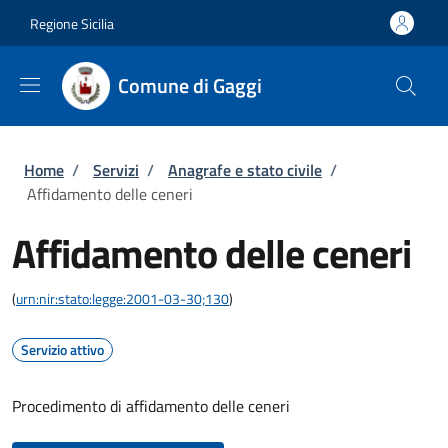
Salta al contenuto principale
Skip to footer content
Regione Sicilia
Comune di Gaggi
Briciole di pane
Home
/
Servizi
/
Anagrafe e stato civile
/
Affidamento delle ceneri
Affidamento delle ceneri
(
urn:nir:stato:legge:2001-03-30;130
)
Servizio attivo
Procedimento di affidamento delle ceneri