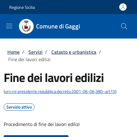
Salta al contenuto principale
Skip to footer content
Regione Sicilia
Comune di Gaggi
Briciole di pane
Home
/
Servizi
/
Catasto e urbanistica
/
Fine dei lavori edilizi
Fine dei lavori edilizi
(
urn:nir:presidente.repubblica:decreto:2001-06-06;380~art15
)
Servizio attivo
Procedimento di fine dei lavori edilizi