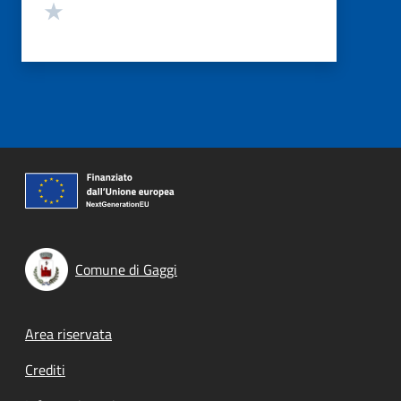
Valuta 1 stelle su 5
Comune di Gaggi
Footer menu
Area riservata
Crediti