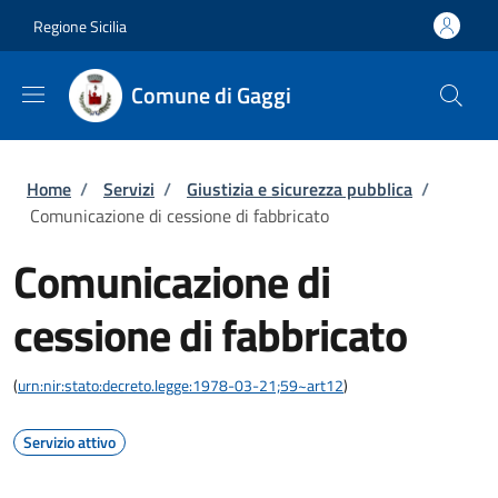
Salta al contenuto principale
Skip to footer content
Regione Sicilia
Comune di Gaggi
Briciole di pane
Home
/
Servizi
/
Giustizia e sicurezza pubblica
/
Comunicazione di cessione di fabbricato
Comunicazione di
cessione di fabbricato
(
urn:nir:stato:decreto.legge:1978-03-21;59~art12
)
Servizio attivo