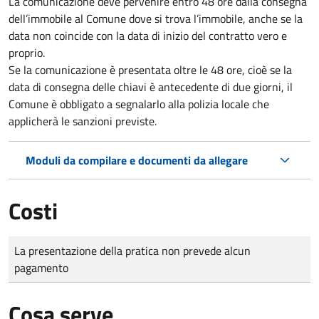
La comunicazione deve pervenire
entro 48 ore
dalla consegna
dell’immobile al Comune dove si trova l’immobile, anche se la
data non coincide con la data di inizio del contratto vero e
proprio.
Se la comunicazione è presentata oltre le 48 ore, cioè se la
data di consegna delle chiavi è antecedente di due giorni, il
Comune è obbligato a segnalarlo alla polizia locale che
applicherà le sanzioni previste.
Moduli da compilare e documenti da allegare
Costi
Tipo di pagamento
Importo
La presentazione della pratica non prevede alcun
pagamento
Cosa serve