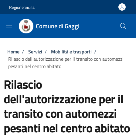
Salta al contenuto principale
Skip to footer content
Regione Sicilia
Comune di Gaggi
Briciole di pane
Home
/
Servizi
/
Mobilità e trasporti
/
Rilascio dell'autorizzazione per il transito con automezzi
pesanti nel centro abitato
Rilascio
dell'autorizzazione per il
transito con automezzi
pesanti nel centro abitato