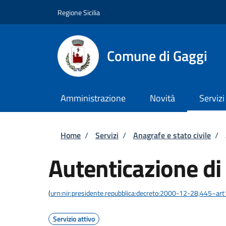
Salta al contenuto principale
Skip to footer content
Regione Sicilia
Comune di Gaggi
Amministrazione
Novità
Servizi
Briciole di pane
Home
/
Servizi
/
Anagrafe e stato civile
/
Autenticazione di
(
urn:nir:presidente.repubblica:decreto:2000-12-28;445~ar
Servizio attivo