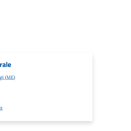
rale
gi (ME)
it