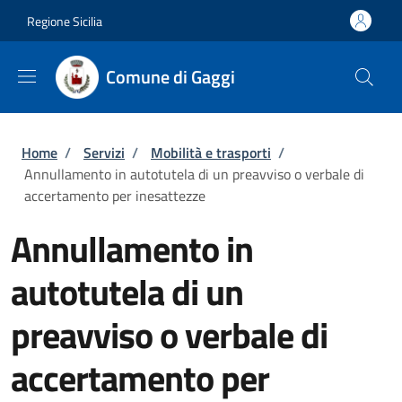
Salta al contenuto principale
Skip to footer content
Regione Sicilia
Comune di Gaggi
Briciole di pane
Home
/
Servizi
/
Mobilità e trasporti
/
Annullamento in autotutela di un preavviso o verbale di
accertamento per inesattezze
Annullamento in
autotutela di un
preavviso o verbale di
accertamento per