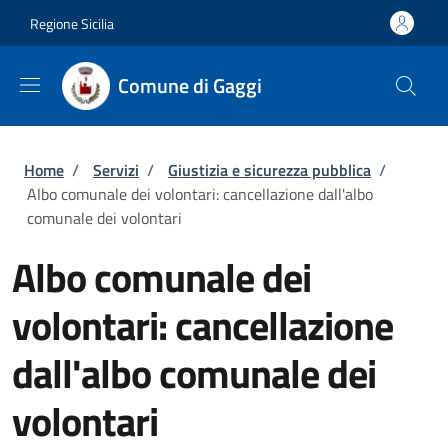
Salta al contenuto principale
Skip to footer content
Regione Sicilia
Comune di Gaggi
Briciole di pane
Home
/
Servizi
/
Giustizia e sicurezza pubblica
/
Albo comunale dei volontari: cancellazione dall'albo
comunale dei volontari
Albo comunale dei
volontari: cancellazione
dall'albo comunale dei
volontari