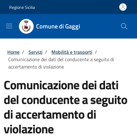
Salta al contenuto principale
Skip to footer content
Regione Sicilia
Comune di Gaggi
Briciole di pane
Home
/
Servizi
/
Mobilità e trasporti
/
Comunicazione dei dati del conducente a seguito di
accertamento di violazione
Comunicazione dei dati
del conducente a seguito
di accertamento di
violazione