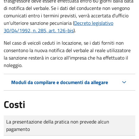
trasgressore deve essere effettuata entro 60 giorni dalla data
di notifica del verbale.
Se i dati del conducente non vengono
comunicati entro i termini previsti, verrà accertata d'ufficio
un'ulteriore sanzione pecuniaria (
Decreto legislativo
30/04/1992, n. 285, art. 126-bis
).
Nel caso di veicoli ceduti in locazione, se i dati forniti non
consentono la nuova notifica del verbale al reale utilizzatore
la sanzione resterà in carico all'impresa che ha effettuato il
noleggio.
Moduli da compilare e documenti da allegare
Costi
Tipo di pagamento
Importo
La presentazione della pratica non prevede alcun
pagamento