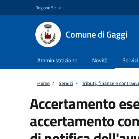
Salta al contenuto principale
Skip to footer content
Regione Sicilia
Comune di Gaggi
Amministrazione
Novità
Servizi
Briciole di pane
Home
/
Servizi
/
Tributi, finanze e contravv
Accertamento ese
accertamento con
di notifica dell'av