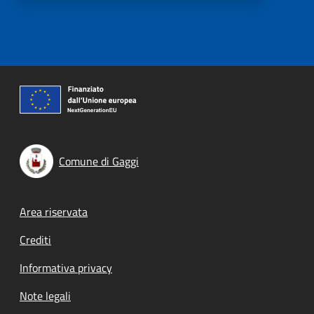
Comune di Gaggi
Footer menu
Area riservata
Crediti
Informativa privacy
Note legali