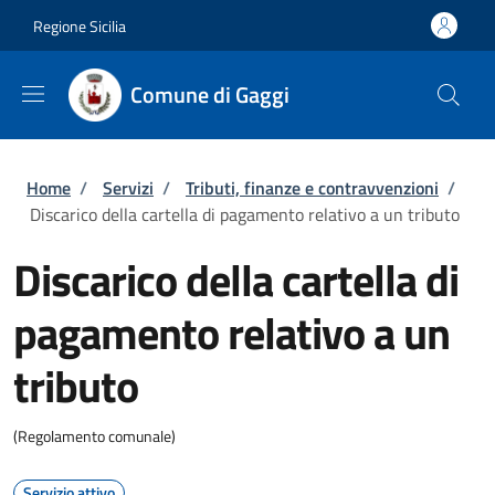
Salta al contenuto principale
Skip to footer content
Regione Sicilia
Comune di Gaggi
Briciole di pane
Home
/
Servizi
/
Tributi, finanze e contravvenzioni
/
Discarico della cartella di pagamento relativo a un tributo
Discarico della cartella di
pagamento relativo a un
tributo
(Regolamento comunale)
Servizio attivo