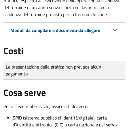
rinuncia esplicita all'esecuzione delle opere con la scadenza
del termine di un anno senza l’inizio dei lavori o con la
scadenza del termine previsto per la loro conclusione.
Moduli da compilare e documenti da allegare
Costi
Tipo di pagamento
Importo
La presentazione della pratica non prevede alcun
pagamento
Cosa serve
Per accedere al servizio, assicurati di avere:
SPID (sistema pubblico di identità digitale), carta
d’identità elettronica (CIE) o carta nazionale dei servizi