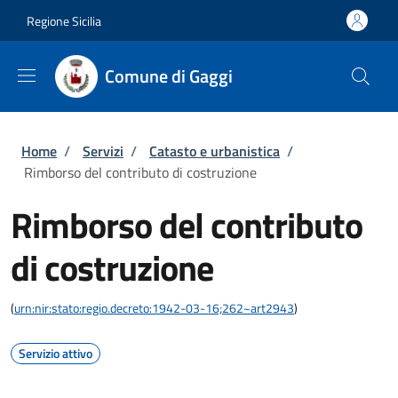
Salta al contenuto principale
Skip to footer content
Regione Sicilia
Comune di Gaggi
Briciole di pane
Home
/
Servizi
/
Catasto e urbanistica
/
Rimborso del contributo di costruzione
Rimborso del contributo
di costruzione
(
urn:nir:stato:regio.decreto:1942-03-16;262~art2943
)
Servizio attivo