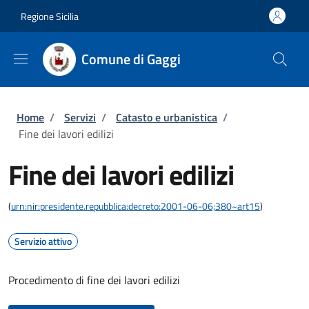
Salta al contenuto principale
Skip to footer content
Regione Sicilia
Comune di Gaggi
Briciole di pane
Home
/
Servizi
/
Catasto e urbanistica
/
Fine dei lavori edilizi
Fine dei lavori edilizi
(
urn:nir:presidente.repubblica:decreto:2001-06-06;380~art15
)
Servizio attivo
Procedimento di fine dei lavori edilizi