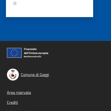
Valuta 1 stelle su 5
Comune di Gaggi
Footer menu
Area riservata
Crediti