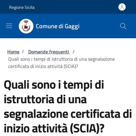
Salta al contenuto principale
Skip to footer content
Regione Sicilia
Comune di Gaggi
Briciole di pane
Home
/
Domande frequenti
/
Quali sono i tempi di istruttoria di una segnalazione
certificata di inizio attività (SCIA)?
Quali sono i tempi di
istruttoria di una
segnalazione certificata di
inizio attività (SCIA)?