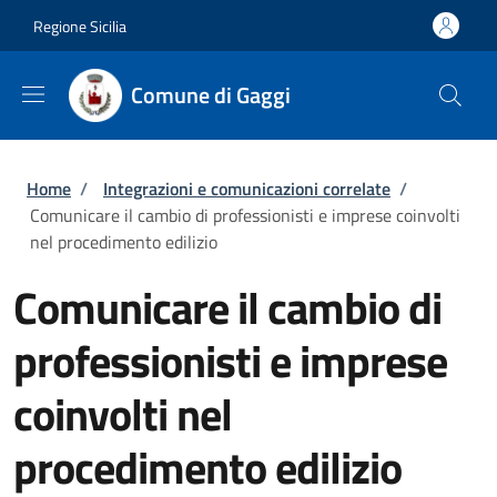
Salta al contenuto principale
Skip to footer content
Regione Sicilia
Comune di Gaggi
Briciole di pane
Home
/
Integrazioni e comunicazioni correlate
/
Comunicare il cambio di professionisti e imprese coinvolti
nel procedimento edilizio
Comunicare il cambio di
professionisti e imprese
coinvolti nel
procedimento edilizio