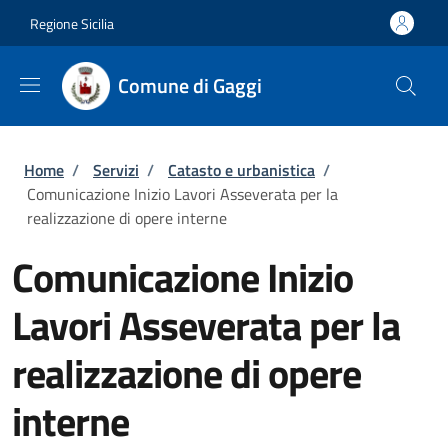
Salta al contenuto principale
Skip to footer content
Regione Sicilia
Comune di Gaggi
Briciole di pane
Home
/
Servizi
/
Catasto e urbanistica
/
Comunicazione Inizio Lavori Asseverata per la
realizzazione di opere interne
Comunicazione Inizio
Lavori Asseverata per la
realizzazione di opere
interne