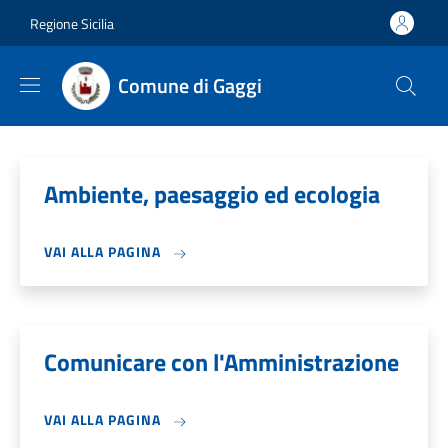
Salta al contenuto principale
Skip to footer content
Regione Sicilia
Comune di Gaggi
Ambiente, paesaggio ed ecologia
VAI ALLA PAGINA
Comunicare con l'Amministrazione
VAI ALLA PAGINA